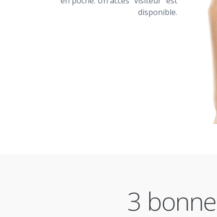
en poche. Un accès "visiteur" est
disponible.
3 bonnes 