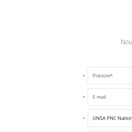
Nou
*
*
*