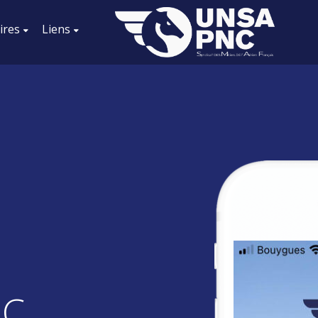
ires
Liens
NC