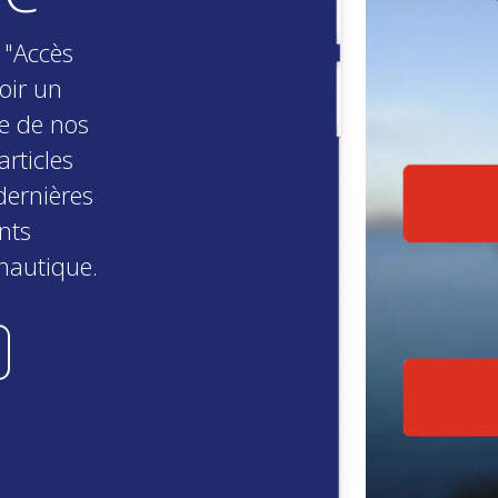
 "Accès
oir un
le de nos
articles
dernières
nts
nautique.