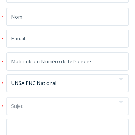
*
*
*
*
*