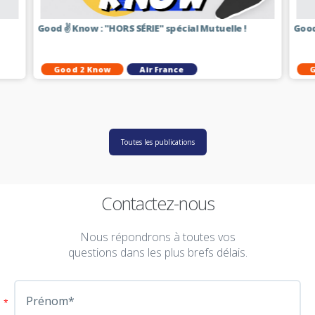
Good ✌️ Know : "HORS SÉRIE" spécial Mutuelle !
Good 
Good 2 Know
Air France
G
Toutes les publications
Contactez-nous
Nous répondrons à toutes vos
questions dans les plus brefs délais.
*