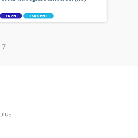
CRPN
Tous PNC
17
plus