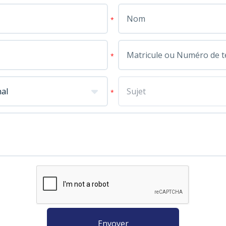
*
*
*