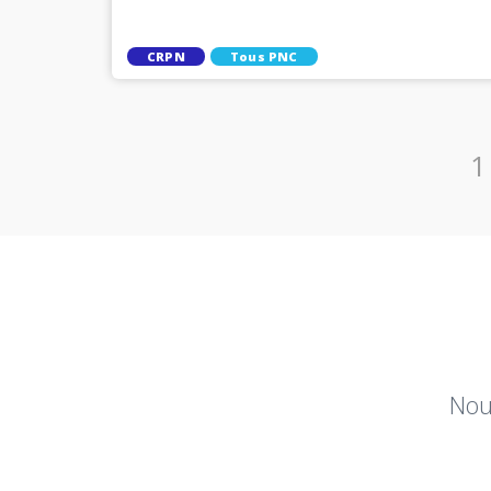
CRPN
Tous PNC
1
Nou