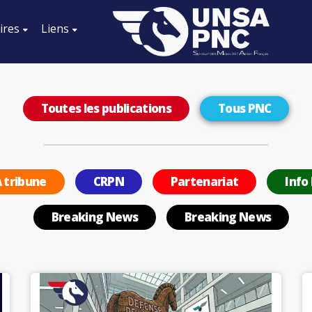
ires
Liens
Toutes les publications
Tous PNC
 tribune
CRPN
Partenariat
Info
Breaking News
Breaking News