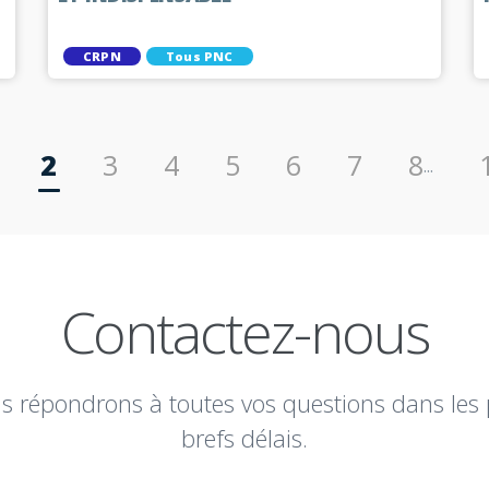
CRPN
Tous PNC
2
3
4
5
6
7
8
...
Contactez-nous
s répondrons à toutes vos questions dans les 
brefs délais.