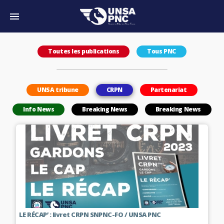
Toutes les publications
Tous PNC
UNSA tribune
CRPN
Partenariat
Info News
Breaking News
Breaking News
LE RÉCAP’ : livret CRPN SNPNC-FO / UNSA PNC