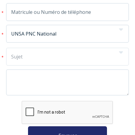
*
*
*