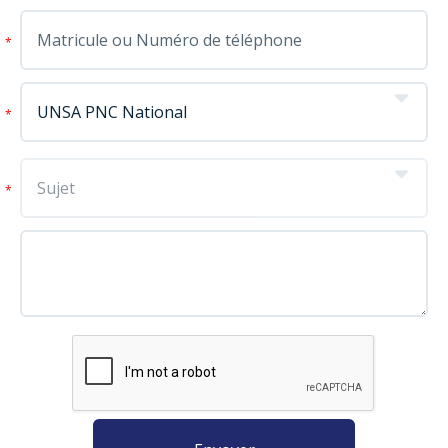
*
*
*