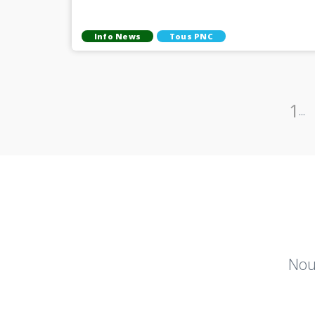
Info News
Tous PNC
1
...
Nou