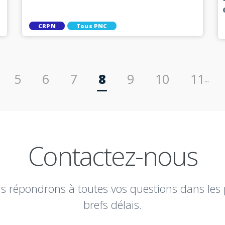
CRPN
Tous PNC
5
6
7
8
9
10
11
...
Contactez-nous
s répondrons à toutes vos questions dans les 
brefs délais.