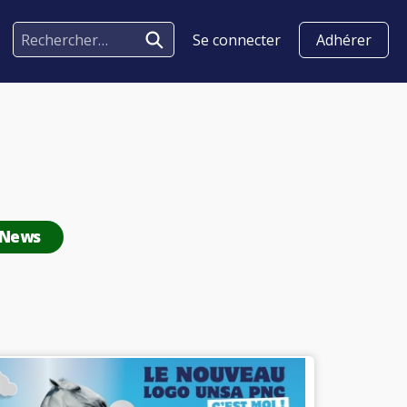
Se connecter
Adhérer
 News