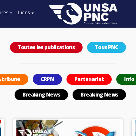
ires
Liens
Toutes les publications
Tous PNC
 tribune
CRPN
Partenariat
Info
Breaking News
Breaking News