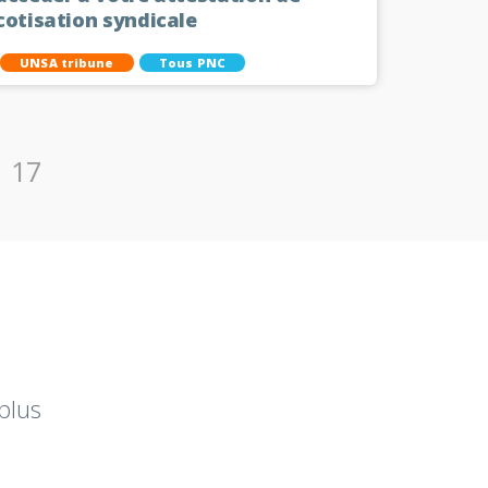
cotisation syndicale
UNSA tribune
Tous PNC
17
plus