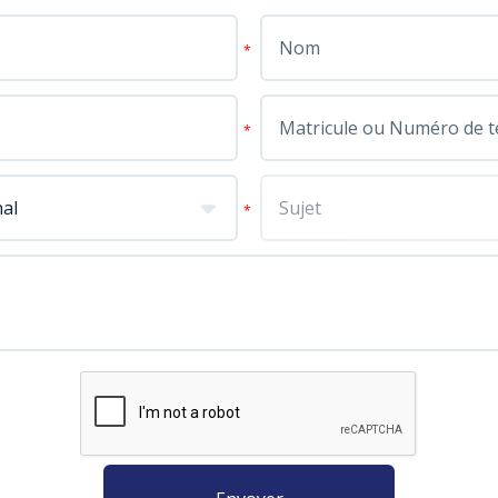
*
*
*