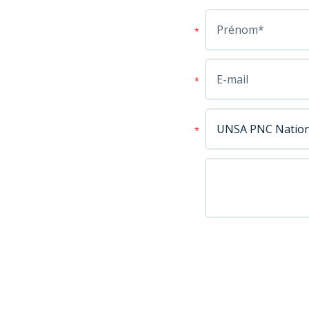
*
*
*