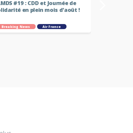
LMDS #19 : CDD et Journée de
CRPN Valid
lidarité en plein mois d'août !
Breaking News
Air France
Breaking N