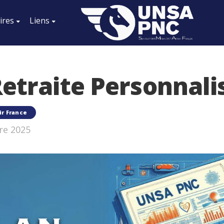
ires
Liens
Retraite Personnali
ir France
re 2025