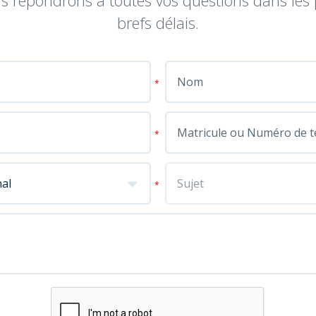
s répondrons à toutes vos questions dans les 
brefs délais.
*
*
*