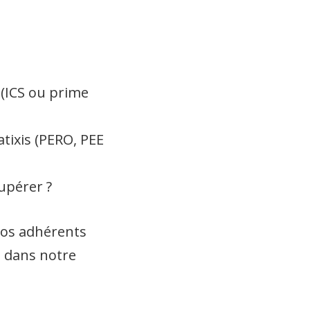
 (ICS ou prime
tixis (PERO, PEE
cupérer ?
nos adhérents
e dans notre