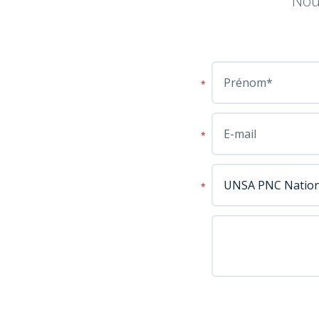
Nou
*
*
*