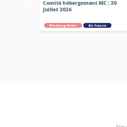
26 ☀️
Comité hébergement MC : 20
Juillet 2026
ce
Breaking News
Air France