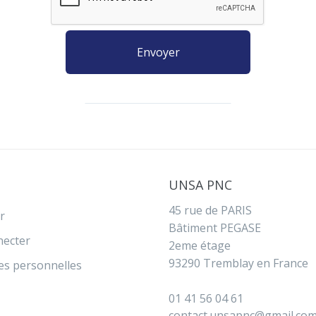
UNSA PNC
45 rue de PARIS
r
Bâtiment PEGASE
necter
2eme étage
93290 Tremblay en France
s personnelles
01 41 56 04 61
contact.unsapnc@gmail.co