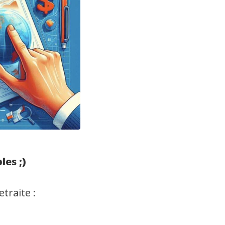
es ;)
traite :