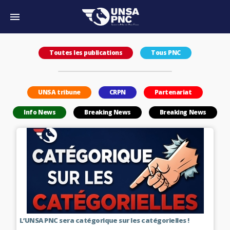
Toutes les publications
Tous PNC
UNSA tribune
CRPN
Partenariat
Info News
Breaking News
Breaking News
L’UNSA PNC sera catégorique sur les catégorielles !