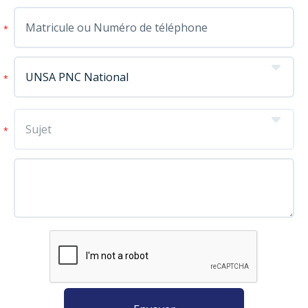
*
*
*